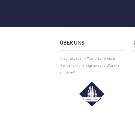
ÜBER UNS
Träume Leben – Wer träumt nicht
davon in seinen eigenen vier Wänden
zu leben?