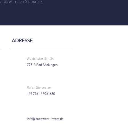
n da wir rufen Sie zurück.
ADRESSE
Waldshuter Str. 24
79713 Bad Säckingen
Rufen Sie uns an
+49 7761 / 9261630
info@suedwest-invest.de