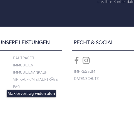
uns Ihre Kontaktdate
UNSERE LEISTUNGEN
RECHT & SOCIAL
BAUTRÄGER
IMMOBILIEN
IMPRESSUM
IMMOBILIENANKAUF
DATENSCHUTZ
VIP KAUF-/MIETAUFTRÄGE
FAQ
Maklervertrag widerrufen