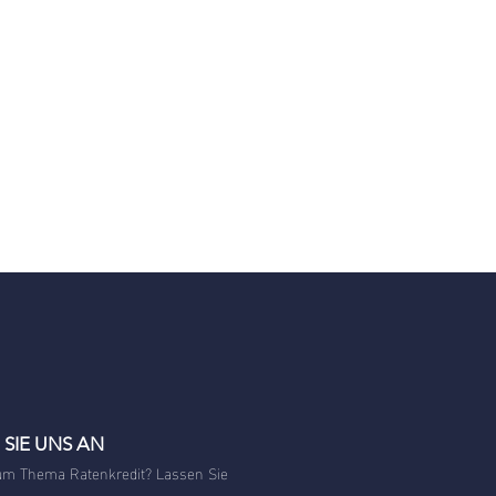
 SIE UNS AN
um Thema Ratenkredit? Lassen Sie