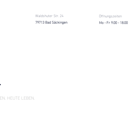
Waldshuter Str. 24
Öffnungszeiten
79713 Bad Säckingen
Mo - Fr 9.00 - 18.00
LEISTUNGEN
ANGEBOTE
UNTERNEHMEN
T
EN. HEUTE LEBEN.