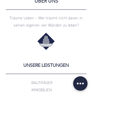
ÜBER UNS
Träume Leben – Wer träumt nicht davon in
seinen eigenen vier Wänden zu leben?
UNSERE LEISTUNGEN
BAUTRÄGER
IMMOBILIEN
IMMOBILIENANKAUF
VIP KAUF-/MIETAUFTRÄGE
FAQ