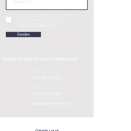
Ich habe die Datenschutzerklärung
zur Kenntnis genommen.
Datenschutzerklärung
Senden
SETZEN SIE SICH MIT UNS IN VERBINDUNG
Waldshuter Str. 24
79713 Bad Säckingen
Rufen Sie uns an
+49 7761 /
9261630
info@suedwest-invest.de