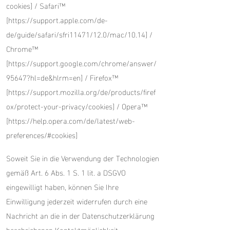
cookies]
/ Safari™
[
https://support.apple.com/de-
de/guide/safari/sfri11471/12.0/mac/10.14]
/
Chrome™
[
https://support.google.com/chrome/answer/
95647?hl=de&hlrm=en]
/ Firefox™
[
https://support.mozilla.org/de/products/firef
ox/protect-your-privacy/cookies]
/ Opera™
[
https://help.opera.com/de/latest/web-
preferences/#cookies]
Soweit Sie in die Verwendung der Technologien
gemäß Art. 6 Abs. 1 S. 1 lit. a DSGVO
eingewilligt haben, können Sie Ihre
Einwilligung jederzeit widerrufen durch eine
Nachricht an die in der Datenschutzerklärung
beschriebenen Kontaktmöglichkeit.